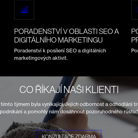
PORADENSTVÍ V OBLASTI SEO A
P
DIGITÁLNÍHO MARKETINGU
P
Poradenství k posílení SEO a digitálních
Pom
marketingových aktivit.
CO ŘÍKAJÍ NAŠI KLIENTI
tímto týmem byla vynikající. Jejich odbornost a odhodlání 
podnikání a pomohly nám dosáhnout pozoruhodného růstu.
KONZULTACE ZDARMA