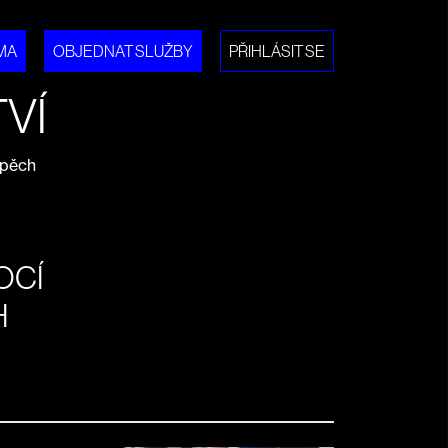
MA
OBJEDNAT SLUŽBY
PŘIHLÁSIT SE
VÍ
spěch
OCÍ
H