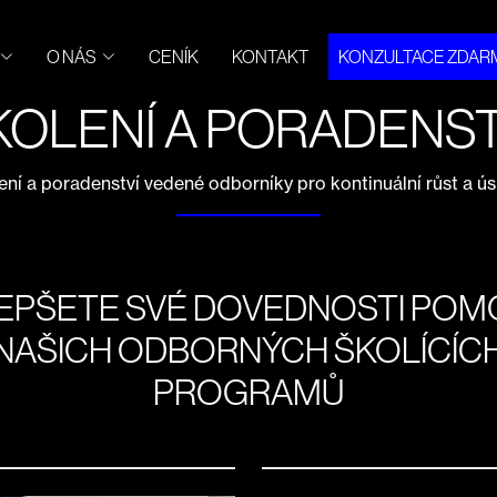
O NÁS
CENÍK
KONTAKT
KONZULTACE ZDAR
KOLENÍ A PORADENST
ení a poradenství vedené odborníky pro kontinuální růst a ú
EPŠETE SVÉ DOVEDNOSTI POM
NAŠICH ODBORNÝCH ŠKOLÍCÍC
PROGRAMŮ