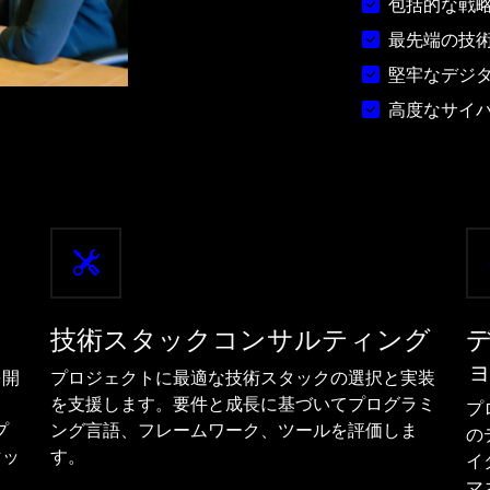
包括的な戦
最先端の技
堅牢なデジ
高度なサイ
技術スタックコンサルティング
を開
プロジェクトに最適な技術スタックの選択と実装
、
を支援します。要件と成長に基づいてプログラミ
プ
プ
ング言語、フレームワーク、ツールを評価しま
の
マッ
す。
イ
マ