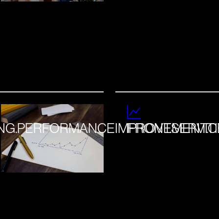
ING.PERFORMANCEIMPROVEMENT.TI
FRONT.SERVIC