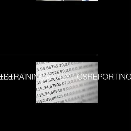
TLE
ES.TRAINING.ANALYTICSREPORTING.