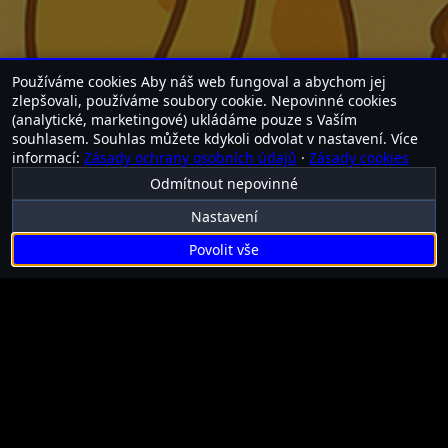
Používáme cookies
Aby náš web fungoval a abychom jej
zlepšovali, používáme soubory cookie. Nepovinné cookies
(analytické, marketingové) ukládáme pouze s Vaším
souhlasem. Souhlas můžete kdykoli odvolat v nastavení.
Více
informací:
Zásady ochrany osobních údajů
·
Zásady cookies
Odmítnout nepovinné
Nastavení
Povolit vše
INFORMACE O PROJEKTU
URL PROJEKTU
Pan Žirafa
panzirafa.cz