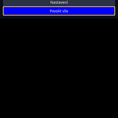
Nastavení
Povolit vše
Kontakt
Všeobecné obchodní podmínky
Zásady zpracování osobních údajů
Zásady používání cookies
Reklamační podmínky
Dodací a platební podmínky
Nastavení cookies
© COPYRIGHT JM WEB DEVELOPMENT. VŠECHNA
PRÁVA VYHRAZENA