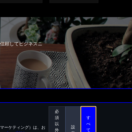
信頼してビジネスニ
必
配送・支払い条件
クッキー設定
須
す
以
べ
設
マーケティング）は、お
外
て