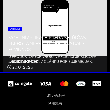
ARTICLE
MOBILNÍ APLIKACE, KTERÁ ŠETŘÍ ČAS,
ENERGII A NERVY, A NEPŘIDÁVÁ DALŠÍ
POVINNOSTI
U PRODUKTOVÝCH WEBŮ A APLIKACÍ JE KLÍČOVÁ
Jakub Michálek
JEDNODUCHOST. V ČLÁNKU POPISUJEME, JAK
PŘEMÝŠLÍME NAD NÁVRHEM DIGITÁLNÍCH
20.01.2026
PRODUKTŮ, KTERÉ MAJÍ UŽIVATELŮM SKUTEČNĚ
POMÁHAT.
お問い合わせ
利用規約