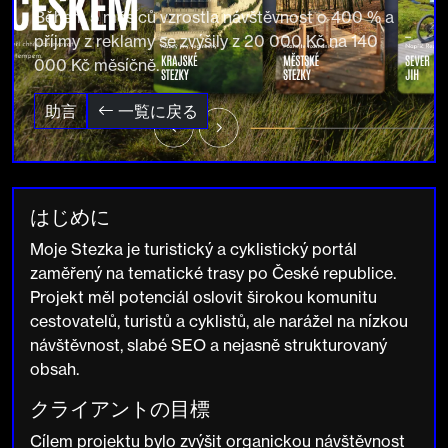
Během 5 měsíců vzrostla návštěvnost o 400 % a
příjmy z reklamy se zvýšily z 20 000 Kč na 140
000 Kč měsíčně.
助言
一覧に戻る
はじめに
Moje Stezka je turistický a cyklistický portál
zaměřený na tematické trasy po České republice.
Projekt měl potenciál oslovit širokou komunitu
cestovatelů, turistů a cyklistů, ale narážel na nízkou
návštěvnost, slabé SEO a nejasně strukturovaný
obsah.
クライアントの目標
Cílem projektu bylo zvýšit organickou návštěvnost