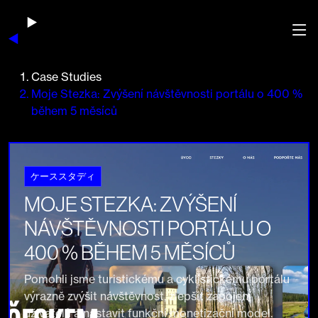
Case Studies
Moje Stezka: Zvýšení návštěvnosti portálu o 400 %
během 5 měsíců
ケーススタディ
MOJE STEZKA: ZVÝŠENÍ
NÁVŠTĚVNOSTI PORTÁLU O
400 % BĚHEM 5 MĚSÍCŮ
Pomohli jsme turistickému a cyklistickému portálu
výrazně zvýšit návštěvnost, zlepšit zapojení
uživatelů a nastavit funkční monetizační model.