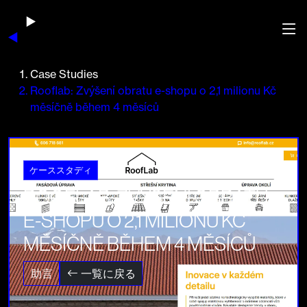
Case Studies
Rooflab: Zvýšení obratu e-shopu o 2,1 milionu Kč
měsíčně během 4 měsíců
ケーススタディ
ROOFLAB: ZVÝŠENÍ OBRATU
E-SHOPU O 2,1 MILIONU KČ
MĚSÍČNĚ BĚHEM 4 MĚSÍCŮ
助言
一覧に戻る