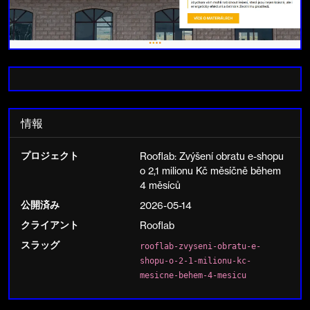
情報
プロジェクト
Rooflab: Zvýšení obratu e-shopu
o 2,1 milionu Kč měsíčně během
4 měsíců
公開済み
2026-05-14
クライアント
Rooflab
スラッグ
rooflab-zvyseni-obratu-e-
shopu-o-2-1-milionu-kc-
mesicne-behem-4-mesicu